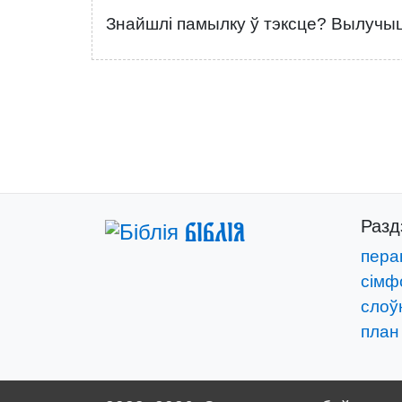
Знайшлі памылку ў тэксце? Вылучыце
Раз
Біблія
пера
сімф
слоўн
план