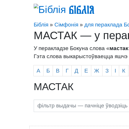
Біблія
Біблія
»
Сімфонія
»
для пераклада Б
МАСТАК — у пера
У перакладзе Бокуна слова «
мастак
Гэта слова выкарыстоўваецца яшчэ 
А
Б
В
Г
Д
Е
Ж
З
І
К
МАСТАК