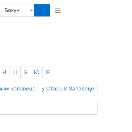
Ч
Ш
Э
Ю
Я
вым
З
апавеце
у С
тарым
З
апавеце