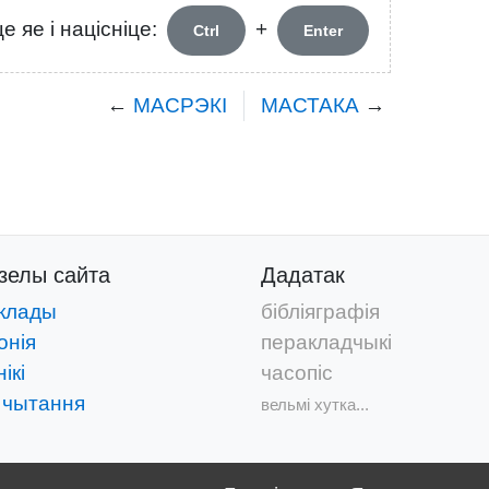
 яе і націсніце:
+
Ctrl
Enter
←
МАСРЭКІ
МАСТАКА
→
дзелы
сайта
Дадатак
клады
бібліяграфія
онія
перакладчыкі
ікі
часопіс
 чытання
вельмі хутка...