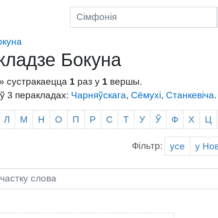
окуна
кладзе Бокуна
» сустракаецца
1
раз у
1
вершы.
ў 3 перакладах:
Чарняўскага
,
Сёмухі
,
Станкевіча
.
Л
М
Н
О
П
Р
С
Т
У
Ў
Ф
Х
Ц
Фільтр:
усе
у Н
о