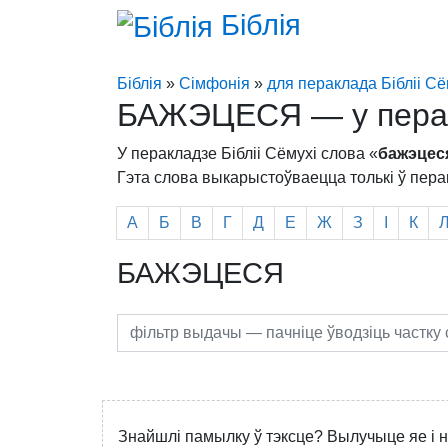
Біблія
Біблія
»
Сімфонія
»
для пераклада Бібліі Сё
БАЖЭЦЕСЯ — у перакл
У перакладзе Бібліі Сёмухі слова «
бажэцес
Гэта слова выкарыстоўваецца толькі ў перак
А
Б
В
Г
Д
Е
Ж
З
І
К
БАЖЭЦЕСЯ
Знайшлі памылку ў тэксце? Вылучыце яе і н