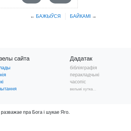
←
БАЖЫЎСЯ
БАЙКАМІ
→
дзелы
сайта
Дадатак
лады
бібліяграфія
нія
перакладчыкі
кі
часопіс
чытання
вельмі хутка...
 разважае пра Бога і шукае Яго.