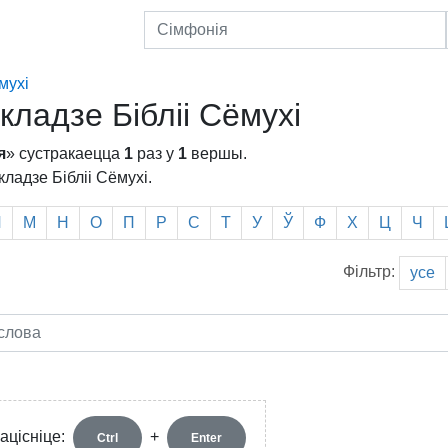
мухі
адзе Бібліі Сёмухі
я
» сустракаецца
1
раз у
1
вершы.
ладзе Бібліі Сёмухі.
Л
М
Н
О
П
Р
С
Т
У
Ў
Ф
Х
Ц
Ч
Фільтр:
усе
ацісніце:
+
Ctrl
Enter