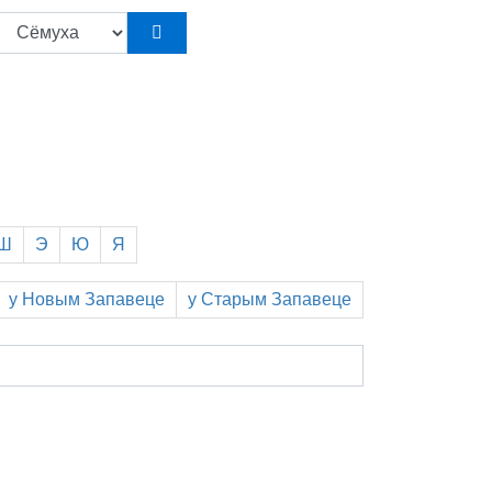
Ш
Э
Ю
Я
у Н
овым
З
апавеце
у С
тарым
З
апавеце