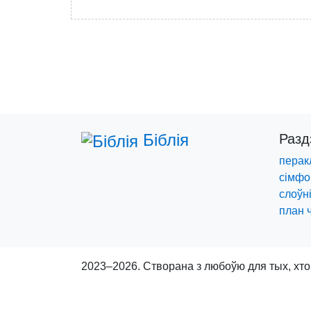
Біблія
Раз
перак
сімфо
слоўні
план 
2023–2026. Створана з любоўю для тых, хто