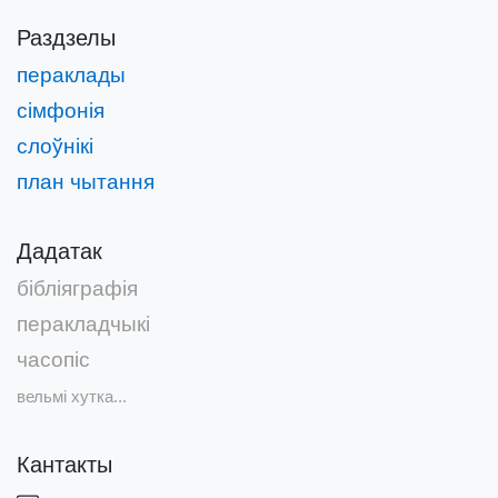
Раздзелы
пераклады
сімфонія
слоўнікі
план чытання
Дадатак
бібліяграфія
перакладчыкі
часопіс
вельмі хутка...
Кантакты