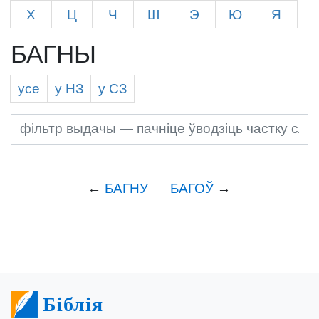
Х
Ц
Ч
Ш
Э
Ю
Я
БАГНЫ
усе
у Н
З
у С
З
←
БАГНУ
БАГОЎ
→
Біблія