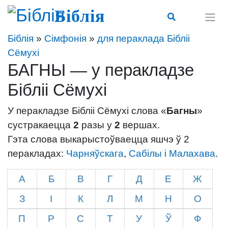
Біблія
Біблія
»
Сімфонія
»
для пераклада Бібліі
Сёмухі
БАГНЫ — у перакладзе
Бібліі Сёмухі
У перакладзе Бібліі Сёмухі слова «
Багны
»
сустракаецца
2
разы у
2
вершах.
Гэта слова выкарыстоўваецца яшчэ ў 2
перакладах:
Чарняўскага
,
Сабілы і Малахава
.
А
Б
В
Г
Д
Е
Ж
З
І
К
Л
М
Н
О
П
Р
С
Т
У
Ў
Ф