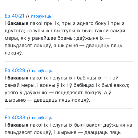
Ез 40:21
//
параўнаць
і
бакавыя
пакоі пры іх, тры з аднаго боку і тры з
другога; і слупы іх і выступы іх былі такой самай
меры, як у ранейшае брамы: даўжыня іх —
пяцьдзясят локцяў, а шырыня — дваццаць пяць
локцяў.
Ез 40:29
//
параўнаць
І
бакавыя
пакоі іх і слупы іх і бабінцы іх — той
самай меры, і вокны ў іх і ў бабінцах іх былі вакол;
усяго ў даўжыню — пяцьдзясят локцяў, а ў
шырыню — дваццаць пяць локцяў.
Ез 40:33
//
параўнаць
І
бакавыя
пакоі іх і слупы іх былі вакол; даўжыня на
пяцьдзясят локцяў, і шырыня — дваццаць пяць