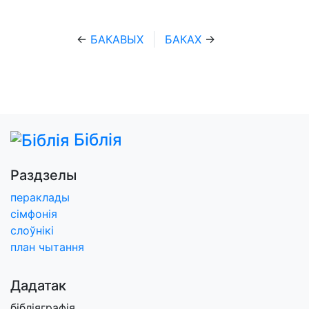
←
БАКАВЫХ
БАКАХ
→
Біблія
Раздзелы
пераклады
сімфонія
слоўнікі
план чытання
Дадатак
бібліяграфія