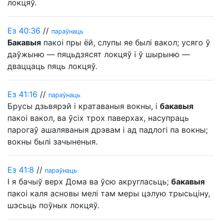
локцяў.
Ез 40:36
//
параўнаць
Бакавыя
пакоі пры ёй, слупы яе былі вакол; усяго ў
даўжыню — пяцьдзясят локцяў і ў шырыню —
дваццаць пяць локцяў.
Ез 41:16
//
параўнаць
Брусы дзьвярэй і кратаваныя вокны, і
бакавыя
пакоі вакол, ва ўсіх трох паверхах, насупраць
парогаў ашаляваныя дрэвам і ад падлогі па вокны;
вокны былі зачыненыя.
Ез 41:8
//
параўнаць
І я бачыў верх Дома ва ўсю акругласьць;
бакавыя
пакоі каля асновы мелі там меры цэлую трысьціну,
шэсьць поўных локцяў.