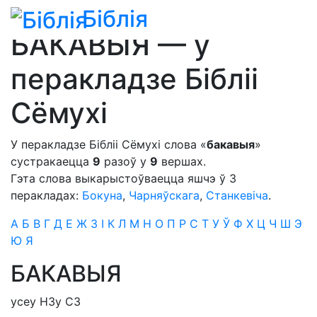
Біблія
Біблія
»
Сімфонія
»
для пераклада Бібліі Сёмухі
БАКАВЫЯ — у
перакладзе Бібліі
Сёмухі
У перакладзе Бібліі Сёмухі слова «
бакавыя
»
сустракаецца
9
разоў у
9
вершах.
Гэта слова выкарыстоўваецца яшчэ ў 3
перакладах:
Бокуна
,
Чарняўскага
,
Станкевіча
.
А
Б
В
Г
Д
Е
Ж
З
І
К
Л
М
Н
О
П
Р
С
Т
У
Ў
Ф
Х
Ц
Ч
Ш
Э
Ю
Я
БАКАВЫЯ
усе
у Н
З
у С
З