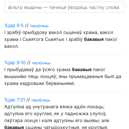
1Цар 6:5
//
параўнаць
І зрабіў прыбудову вакол сьценаў храма, вакол
храма і Сьвятога Сьвятых і зрабіў
бакавыя
пакоі
вакол.
1Цар 6:10
//
параўнаць
І прыбудаваў да ўсяго храма
бакавыя
пакоі
вышынёю пяць локцяў; яны прымацаваныя былі да
храма кедровымі бярвеньнямі.
1Цар 7:31
//
параўнаць
Адтуліна ад унутранага вянка адзін локаць;
адтуліна яго круглая, як у падножжа слупоў,
паўтара локця і каля адтуліны яго выявы; але
бакавыя
сьцены чатырохкутныя, ня круглыя.