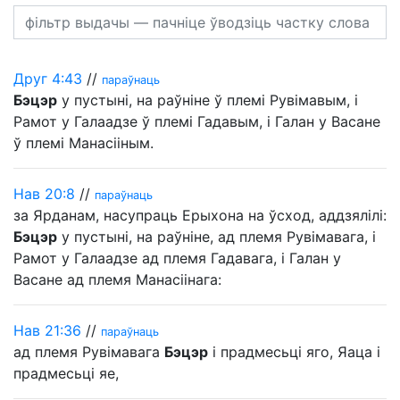
Друг 4:43
//
параўнаць
Бэцэр
у пустыні, на раўніне ў племі Рувімавым, і
Рамот у Галаадзе ў племі Гадавым, і Галан у Васане
ў племі Манасііным.
Нав 20:8
//
параўнаць
за Ярданам, насупраць Ерыхона на ўсход, аддзялілі:
Бэцэр
у пустыні, на раўніне, ад племя Рувімавага, і
Рамот у Галаадзе ад племя Гадавага, і Галан у
Васане ад племя Манасіінага:
Нав 21:36
//
параўнаць
ад племя Рувімавага
Бэцэр
і прадмесьці яго, Яаца і
прадмесьці яе,