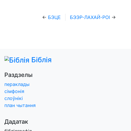
←
БЭЦЕ
БЭЭР-ЛАХАЙ-РОІ
→
Біблія
Раздзелы
пераклады
сімфонія
слоўнікі
план чытання
Дадатак