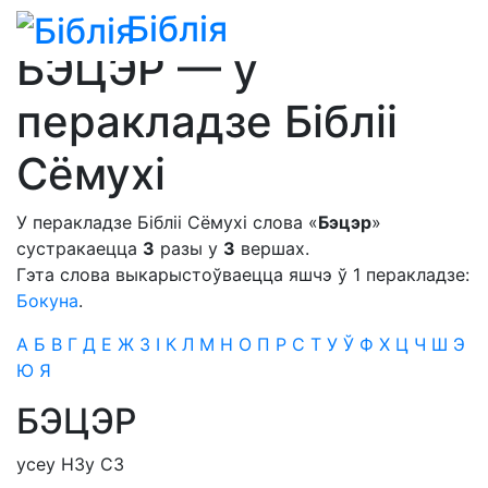
Біблія
Біблія
»
Сімфонія
»
для пераклада Бібліі Сёмухі
БЭЦЭР — у
перакладзе Бібліі
Сёмухі
У перакладзе Бібліі Сёмухі слова «
Бэцэр
»
сустракаецца
3
разы у
3
вершах.
Гэта слова выкарыстоўваецца яшчэ ў 1 перакладзе:
Бокуна
.
А
Б
В
Г
Д
Е
Ж
З
І
К
Л
М
Н
О
П
Р
С
Т
У
Ў
Ф
Х
Ц
Ч
Ш
Э
Ю
Я
БЭЦЭР
усе
у Н
З
у С
З