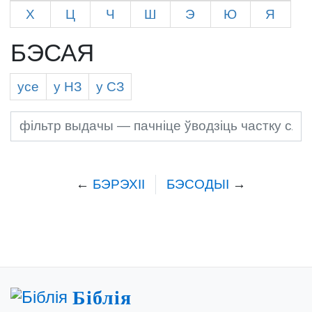
Х
Ц
Ч
Ш
Э
Ю
Я
БЭСАЯ
усе
у Н
З
у С
З
←
БЭРЭХІІ
БЭСОДЫІ
→
Біблія