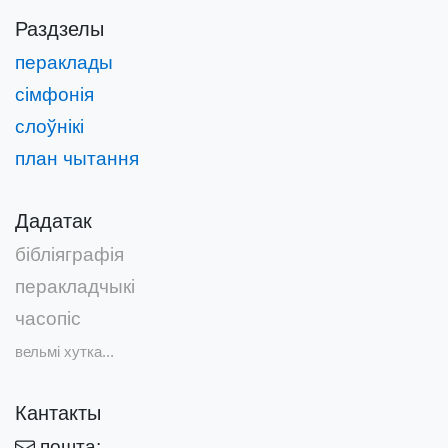
Раздзелы
пераклады
сімфонія
слоўнікі
план чытання
Дадатак
бібліяграфія
перакладчыкі
часопіс
вельмі хутка...
Кантакты
пошта: