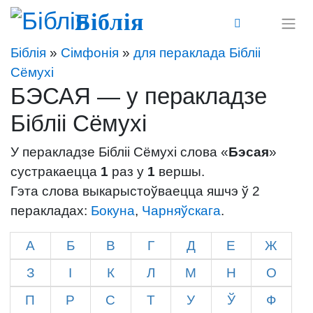
Біблія
Біблія
»
Сімфонія
»
для пераклада Бібліі
Сёмухі
БЭСАЯ — у перакладзе
Бібліі Сёмухі
У перакладзе Бібліі Сёмухі слова «
Бэсая
»
сустракаецца
1
раз у
1
вершы.
Гэта слова выкарыстоўваецца яшчэ ў 2
перакладах:
Бокуна
,
Чарняўскага
.
А
Б
В
Г
Д
Е
Ж
З
І
К
Л
М
Н
О
П
Р
С
Т
У
Ў
Ф