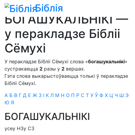
Біблія
Біблія
»
Сімфонія
»
для пераклада Бібліі Сёмухі
БОГАШУКАЛЬНІКІ —
у перакладзе Бібліі
Сёмухі
У перакладзе Бібліі Сёмухі слова «
богашукальнікі
»
сустракаецца
2
разы у
2
вершах.
Гэта слова выкарыстоўваецца толькі ў перакладзе
Бібліі Сёмухі.
А
Б
В
Г
Д
Е
Ж
З
І
К
Л
М
Н
О
П
Р
С
Т
У
Ў
Ф
Х
Ц
Ч
Ш
Э
Ю
Я
БОГАШУКАЛЬНІКІ
усе
у Н
З
у С
З