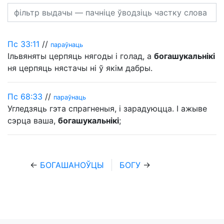
Пс 33:11
//
параўнаць
Ільвяняты церпяць нягоды і голад, а
богашукальнікі
ня церпяць нястачы ні ў якім дабры.
Пс 68:33
//
параўнаць
Угледзяць гэта спрагненыя, і зарадуюцца. І ажыве
сэрца ваша,
богашукальнікі
;
←
БОГАШАНОЎЦЫ
БОГУ
→