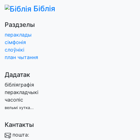
Біблія
Раздзелы
пераклады
сімфонія
слоўнікі
план чытання
Дадатак
бібліяграфія
перакладчыкі
часопіс
вельмі хутка...
Кантакты
пошта: