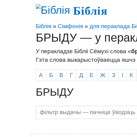
Біблія
Біблія
»
Сімфонія
»
для пераклада Бі
БРЫДУ — у перакла
У перакладзе Бібліі Сёмухі слова «
б
Гэта слова выкарыстоўваецца яшчэ 
А
Б
В
Г
Д
Е
Ж
З
І
К
БРЫДУ