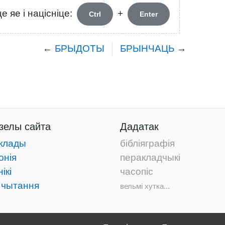
 яе і націсніце:
+
Ctrl
Enter
←
БРЫДОТЫ
БРЫНЧАЦЬ
→
дзелы
сайта
Дадатак
клады
бібліяграфія
онія
перакладчыкі
ікі
часопіс
 чытання
вельмі хутка...