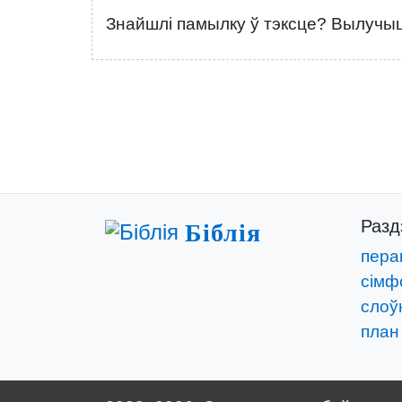
Знайшлі памылку ў тэксце? Вылучыце
Раз
Біблія
пера
сімф
слоўн
план