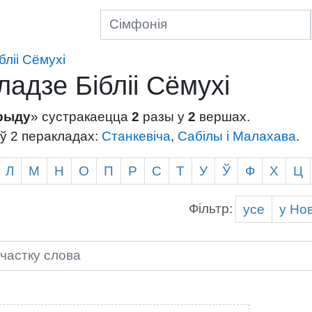
бліі Сёмухі
дзе Бібліі Сёмухі
рыду
» сустракаецца
2
разы у
2
вершах.
ў 2 перакладах:
Станкевіча
,
Сабілы і Малахава
.
Л
М
Н
О
П
Р
С
Т
У
Ў
Ф
Х
Ц
Фільтр:
усе
у Н
о