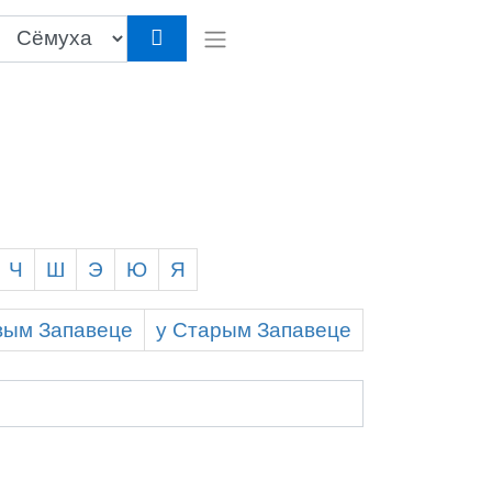
Ч
Ш
Э
Ю
Я
вым
З
апавеце
у С
тарым
З
апавеце