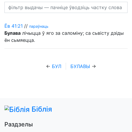
Ёв 41:21
//
параўнаць
Булава
лічыцца ў яго за саломіну; са сьвісту дзіды
ён сьмяецца.
←
БУЛ
БУЛАВЫ
→
Біблія
Раздзелы