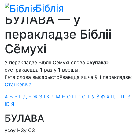
Біблія
Біблія
»
Сімфонія
»
для пераклада Бібліі Сёмухі
БУЛАВА — у
перакладзе Бібліі
Сёмухі
У перакладзе Бібліі Сёмухі слова «
Булава
»
сустракаецца
1
раз у
1
вершы.
Гэта слова выкарыстоўваецца яшчэ ў 1 перакладзе:
Станкевіча
.
А
Б
В
Г
Д
Е
Ж
З
І
К
Л
М
Н
О
П
Р
С
Т
У
Ў
Ф
Х
Ц
Ч
Ш
Э
Ю
Я
БУЛАВА
усе
у Н
З
у С
З