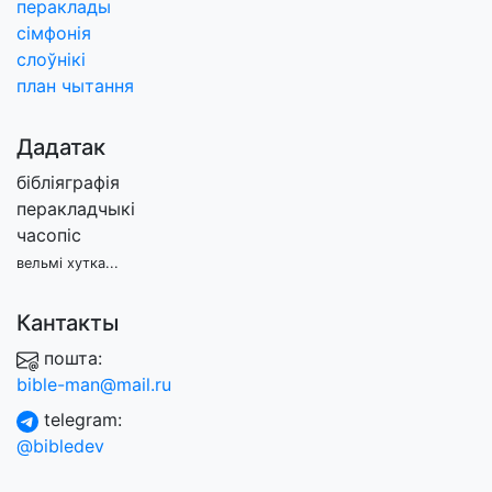
пераклады
сімфонія
слоўнікі
план чытання
Дадатак
бібліяграфія
перакладчыкі
часопіс
вельмі хутка...
Кантакты
пошта:
bible-man@mail.ru
telegram:
@bibledev