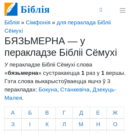
Біблія
Біблія
»
Сімфонія
»
для пераклада Бібліі
Сёмухі
БЯЗЬМЕРНА — у
перакладзе Бібліі Сёмухі
У перакладзе Бібліі Сёмухі слова
«
бязьмерна
» сустракаецца
1
раз у
1
вершы.
Гэта слова выкарыстоўваецца яшчэ ў 3
перакладах:
Бокуна
,
Станкевіча
,
Дзекуць-
Малея
.
А
Б
В
Г
Д
Е
Ж
З
І
К
Л
М
Н
О