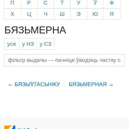
П
Р
С
Т
У
Ў
Ф
Х
Ц
Ч
Ш
Э
Ю
Я
БЯЗЬМЕРНА
усе
у Н
З
у С
З
←
БЯЗЬЛІТАСЬНІКУ
БЯЗЬМЕРНАЯ
→