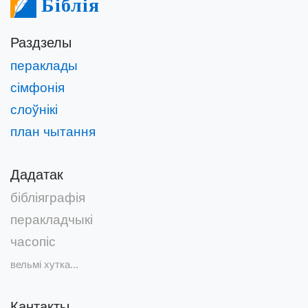
Біблія
Раздзелы
пераклады
сімфонія
слоўнікі
план чытання
Дадатак
бібліяграфія
перакладчыкі
часопіс
вельмі хутка...
Кантакты