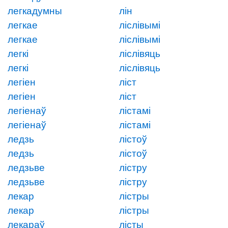
легкадумны
лін
легкае
ліслівымі
легкае
ліслівымі
легкі
ліслівяць
легкі
ліслівяць
легіен
ліст
легіен
ліст
легіенаў
лістамі
легіенаў
лістамі
ледзь
лістоў
ледзь
лістоў
ледзьве
лістру
ледзьве
лістру
лекар
лістры
лекар
лістры
лекараў
лісты