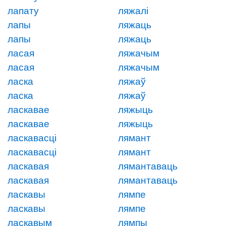
лапату
ляжалі
лапы
ляжаць
лапы
ляжаць
ласая
ляжачым
ласая
ляжачым
ласка
ляжаў
ласка
ляжаў
ласкавае
ляжыць
ласкавае
ляжыць
ласкавасці
лямант
ласкавасці
лямант
ласкавая
лямантаваць
ласкавая
лямантаваць
ласкавы
лямпе
ласкавы
лямпе
ласкавым
лямпы