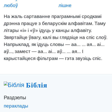
любоў
лішне
На жаль сартаванне праграмнымі сродкамі
дрэнна працуе з беларускім алфавітам. Таму
літары «і» і «ў» ідуць у канцы алфавіту.
Звяртайце ўвагу, калі вы глядзіце на спіс слоў.
Напрыклад, як ідуць словы — аа... ... ая... аі...
аў..., замест — аа... аі... аў... ... ая... І
карыстайцеся фільтрам — гэта звузіць спіс.
Біблія
Раздзелы
пераклады