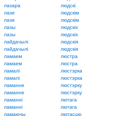
лазара
людскі
лазе
людскім
лазе
людскім
лазы
людскіх
лазы
людскіх
лайдачылі
людскія
лайдачылі
людскія
ламаем
люстра
ламаем
люстра
ламалі
люстэрка
ламалі
люстэрка
ламанне
люстэрку
ламанне
люстэрку
ламанні
лютага
ламанні
лютага
ламаючы
лютасцю