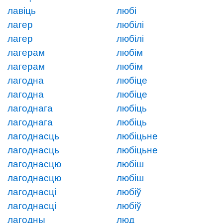
лавіць
любі
лагер
любілі
лагер
любілі
лагерам
любім
лагерам
любім
лагодна
любіце
лагодна
любіце
лагоднага
любіць
лагоднага
любіць
лагоднасць
любіцьне
лагоднасць
любіцьне
лагоднасцю
любіш
лагоднасцю
любіш
лагоднасці
любіў
лагоднасці
любіў
лагодны
люд