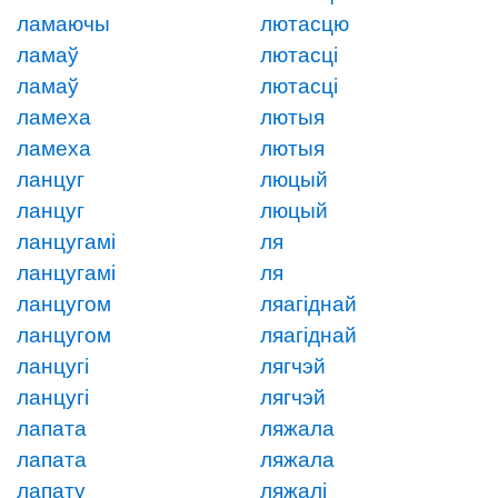
ламаючы
лютасцю
ламаў
лютасці
ламаў
лютасці
ламеха
лютыя
ламеха
лютыя
ланцуг
люцый
ланцуг
люцый
ланцугамі
ля
ланцугамі
ля
ланцугом
ляагіднай
ланцугом
ляагіднай
ланцугі
лягчэй
ланцугі
лягчэй
лапата
ляжала
лапата
ляжала
лапату
ляжалі