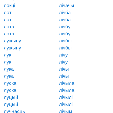
локці
лічачы
лот
лічба
лот
лічба
лота
лічбу
лота
лічбу
лужыну
лічбы
лужыну
лічбы
лук
лічу
лук
лічу
лука
лічы
лука
лічы
луска
лічыла
луска
лічыла
луцый
лічылі
луцый
лічылі
лучнасць
лічым