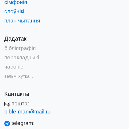
сімфонія
слоўнікі
план чытання
Дадатак
бібліяграфія
перакладчыкі
часопіс
вельмі хутка...
Кантакты
пошта:
bible-man@mail.ru
telegram: