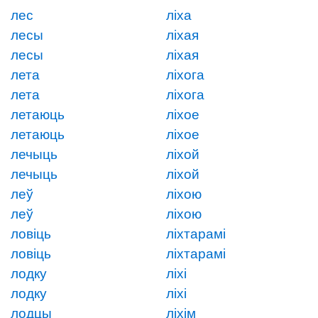
лес
ліха
лесы
ліхая
лесы
ліхая
лета
ліхога
лета
ліхога
летаюць
ліхое
летаюць
ліхое
лечыць
ліхой
лечыць
ліхой
леў
ліхою
леў
ліхою
ловіць
ліхтарамі
ловіць
ліхтарамі
лодку
ліхі
лодку
ліхі
лодцы
ліхім