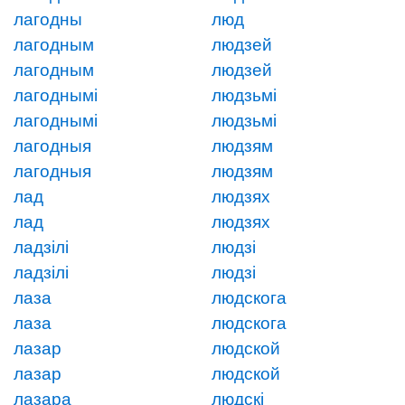
лагодны
люд
лагодным
людзей
лагодным
людзей
лагоднымі
людзьмі
лагоднымі
людзьмі
лагодныя
людзям
лагодныя
людзям
лад
людзях
лад
людзях
ладзілі
людзі
ладзілі
людзі
лаза
людскога
лаза
людскога
лазар
людской
лазар
людской
лазара
людскі