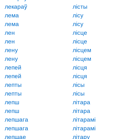
лекараў
лісты
лема
лісу
лема
лісу
лен
лісце
лен
лісце
лену
лісцем
лену
лісцем
лепей
лісця
лепей
лісця
лепты
лісы
лепты
лісы
лепш
літара
лепш
літара
лепшага
літарамі
лепшага
літарамі
лепшае
літару