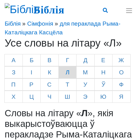
Біблія
Біблія
»
Сімфонія
»
для пераклада Рыма-
Каталіцкага Касцёла
Усе словы на літару «Л»
А
Б
В
Г
Д
Е
Ж
З
І
К
Л
М
Н
О
П
Р
С
Т
У
Ў
Ф
Х
Ц
Ч
Ш
Э
Ю
Я
Словы на літару «
Л
», якія
выкарыстоўваюцца ў
перакладзе Рыма-Каталіцкага