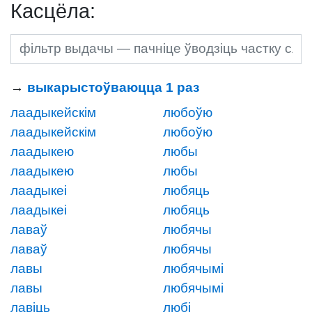
Касцёла:
→
выкарыстоўваюцца 1 раз
лаадыкейскім
любоўю
лаадыкейскім
любоўю
лаадыкею
любы
лаадыкею
любы
лаадыкеі
любяць
лаадыкеі
любяць
лаваў
любячы
лаваў
любячы
лавы
любячымі
лавы
любячымі
лавіць
любі