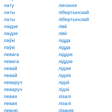
лату
лячэння
латы
лібертынскай
латы
лібертынскай
лаідзе
лівіі
лаідзе
лівіі
лаўкі
лідда
лаўкі
лідда
левага
ліддзе
левага
ліддзе
левай
лідзія
левай
лідзія
леваруч
лідзіі
леваруч
лідзіі
левая
лізалі
левая
лізалі
левую
лізанія