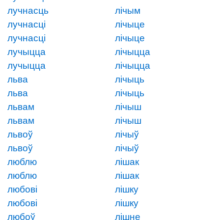
лучнасць
лічым
лучнасці
лічыце
лучнасці
лічыце
лучыцца
лічыцца
лучыцца
лічыцца
льва
лічыць
льва
лічыць
львам
лічыш
львам
лічыш
львоў
лічыў
львоў
лічыў
люблю
лішак
люблю
лішак
любові
лішку
любові
лішку
любоў
лішне