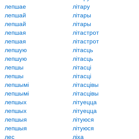
лепшае
літару
лепшай
літары
лепшай
літары
лепшая
літастрот
лепшая
літастрот
лепшую
літасць
лепшую
літасць
лепшы
літасці
лепшы
літасці
лепшымі
літасцівы
лепшымі
літасцівы
лепшых
літуецца
лепшых
літуецца
лепшыя
літуюся
лепшыя
літуюся
лес
ліха