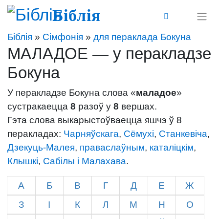
Біблія
Біблія
»
Сімфонія
»
для пераклада Бокуна
МАЛАДОЕ — у перакладзе
Бокуна
У перакладзе Бокуна слова «
маладое
»
сустракаецца
8
разоў у
8
вершах.
Гэта слова выкарыстоўваецца яшчэ ў 8
перакладах:
Чарняўскага
,
Сёмухі
,
Станкевіча
,
Дзекуць-Малея
,
праваслаўным
,
каталіцкім
,
Клышкi
,
Сабілы і Малахава
.
А
Б
В
Г
Д
Е
Ж
З
І
К
Л
М
Н
О