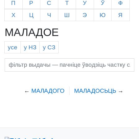
П
Р
С
Т
У
Ў
Ф
Х
Ц
Ч
Ш
Э
Ю
Я
МАЛАДОЕ
усе
у Н
З
у С
З
←
МАЛАДОГО
МАЛАДОСЬЦЬ
→