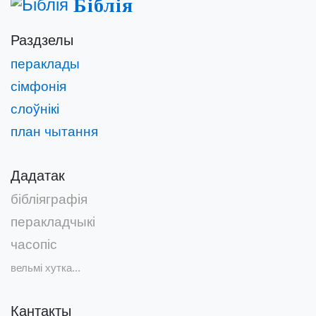
Біблія
Раздзелы
пераклады
сімфонія
слоўнікі
план чытання
Дадатак
бібліяграфія
перакладчыкі
часопіс
вельмі хутка...
Кантакты