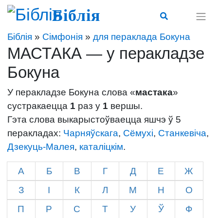
Біблія
Біблія
»
Сімфонія
»
для пераклада Бокуна
МАСТАКА — у перакладзе
Бокуна
У перакладзе Бокуна слова «
мастака
»
сустракаецца
1
раз у
1
вершы.
Гэта слова выкарыстоўваецца яшчэ ў 5
перакладах:
Чарняўскага
,
Сёмухі
,
Станкевіча
,
Дзекуць-Малея
,
каталіцкім
.
А
Б
В
Г
Д
Е
Ж
З
І
К
Л
М
Н
О
П
Р
С
Т
У
Ў
Ф