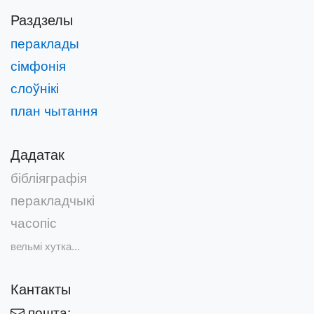
Раздзелы
пераклады
сімфонія
слоўнікі
план чытання
Дадатак
бібліяграфія
перакладчыкі
часопіс
вельмі хутка...
Кантакты
пошта: