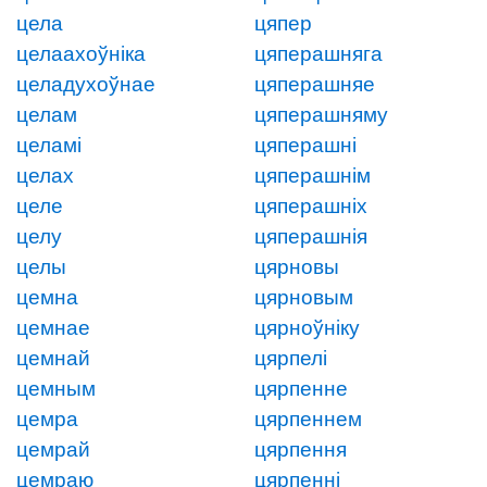
цела
цяпер
целаахоўніка
цяперашняга
целадухоўнае
цяперашняе
целам
цяперашняму
целамі
цяперашні
целах
цяперашнім
целе
цяперашніх
целу
цяперашнія
целы
цярновы
цемна
цярновым
цемнае
цярноўніку
цемнай
цярпелі
цемным
цярпенне
цемра
цярпеннем
цемрай
цярпення
цемраю
цярпенні