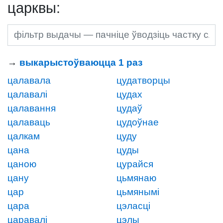
царквы:
→
выкарыстоўваюцца 1 раз
цалавала
цудатворцы
цалавалі
цудах
цалавання
цудаў
цалаваць
цудоўнае
цалкам
цуду
цана
цуды
цаною
цурайся
цану
цьмянаю
цар
цьмянымі
цара
цэласці
царавалі
цэлы