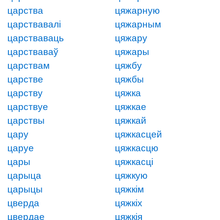
царства
цяжарную
царствавалі
цяжарным
царстваваць
цяжару
царстваваў
цяжары
царствам
цяжбу
царстве
цяжбы
царству
цяжка
царствуе
цяжкае
царствы
цяжкай
цару
цяжкасцей
царуе
цяжкасцю
цары
цяжкасці
царыца
цяжкую
царыцы
цяжкім
цверда
цяжкіх
цвердае
цяжкія