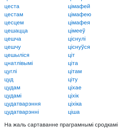
цеста
цімафей
цестам
цімафею
цесцем
цімафея
цешацца
цімееў
цешча
ціснулі
цешчу
ціснуўся
цешыліся
ціт
цнатлівымі
ціта
цуглі
цітам
цуд
ціту
цудам
ціхае
цудамі
ціхік
цудатварэння
ціхіка
цудатварэнні
ціша
На жаль сартаванне праграмнымі сродкамі