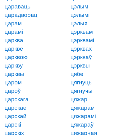
цараваць
цэлым
царадворац
цэлымі
царам
цэлыя
царамі
цэрквам
царква
цэрквамі
царкве
цэрквах
царквою
цэркваў
царкву
цэрквы
царквы
цябе
царом
цягнуць
цароў
цягнучы
царскага
цяжар
царскае
цяжарам
царскай
цяжарамі
царскі
цяжараў
царскіх
цяжарная