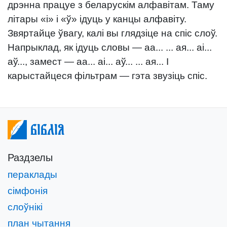
дрэнна працуе з беларускім алфавітам. Таму
літары «і» і «ў» ідуць у канцы алфавіту.
Звяртайце ўвагу, калі вы глядзіце на спіс слоў.
Напрыклад, як ідуць словы — аа... ... ая... аі...
аў..., замест — аа... аі... аў... ... ая... І
карыстайцеся фільтрам — гэта звузіць спіс.
Біблія
Раздзелы
пераклады
сімфонія
слоўнікі
план чытання