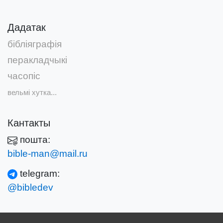
Дадатак
бібліяграфія
перакладчыкі
часопіс
вельмі хутка...
Кантакты
пошта:
bible-man@mail.ru
telegram:
@bibledev