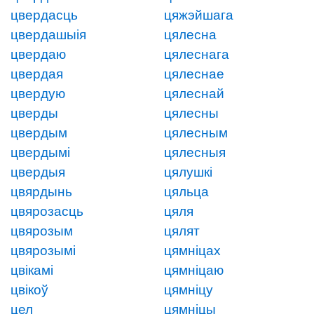
цвердасць
цяжэйшага
цвердашыія
цялесна
цвердаю
цялеснага
цвердая
цялеснае
цвердую
цялеснай
цверды
цялесны
цвердым
цялесным
цвердымі
цялесныя
цвердыя
цялушкі
цвярдынь
цяльца
цвярозасць
цяля
цвярозым
цялят
цвярозымі
цямніцах
цвікамі
цямніцаю
цвікоў
цямніцу
цел
цямніцы