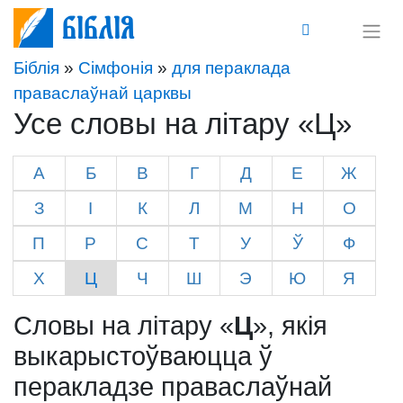
Біблія
Біблія
»
Сімфонія
»
для пераклада
праваслаўнай царквы
Усе словы на літару «Ц»
А
Б
В
Г
Д
Е
Ж
З
І
К
Л
М
Н
О
П
Р
С
Т
У
Ў
Ф
Х
Ц
Ч
Ш
Э
Ю
Я
Словы на літару «
Ц
», якія
выкарыстоўваюцца ў
перакладзе праваслаўнай