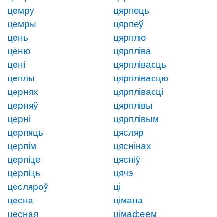
цемру
цярпець
цемры
цярпеў
цень
цярплю
ценю
цярпліва
цені
цярплівасць
цеплы
цярплівасцю
цернях
цярплівасці
церняў
цярплівы
церні
цярплівым
церпяць
цясляр
церпім
цяснінах
церпіце
цясніў
церпіць
цячэ
цесляроў
ці
цесна
цімана
цесная
цімафеем