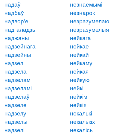
надаў
незнаемымі
надбаў
незнарок
надвор’е
незразумелаю
надгаладзь
незразумелыя
наджаны
нейкага
надзейнага
нейкае
надзейны
нейкай
надзел
нейкаму
надзела
нейкая
надзелам
нейкую
надзеламі
нейкі
надзелаў
нейкім
надзеле
нейкія
надзелу
некалькі
надзелы
некалькіх
надзелі
некалісь