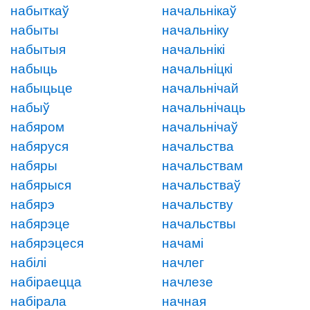
набыткаў
начальнікаў
набыты
начальніку
набытыя
начальнікі
набыць
начальніцкі
набыцьце
начальнічай
набыў
начальнічаць
набяром
начальнічаў
набяруся
начальства
набяры
начальствам
набярыся
начальстваў
набярэ
начальству
набярэце
начальствы
набярэцеся
начамі
набілі
начлег
набіраецца
начлезе
набірала
начная