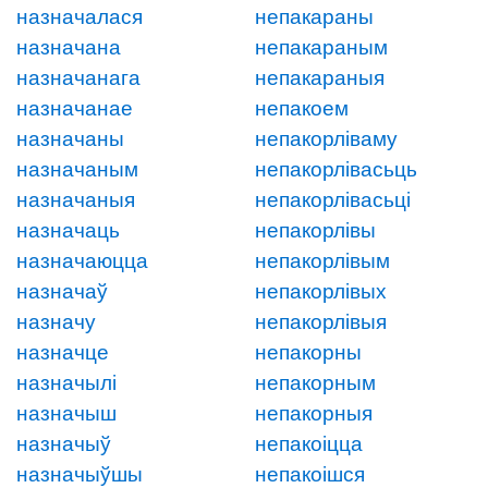
назначалася
непакараны
назначана
непакараным
назначанага
непакараныя
назначанае
непакоем
назначаны
непакорліваму
назначаным
непакорлівасьць
назначаныя
непакорлівасьці
назначаць
непакорлівы
назначаюцца
непакорлівым
назначаў
непакорлівых
назначу
непакорлівыя
назначце
непакорны
назначылі
непакорным
назначыш
непакорныя
назначыў
непакоіцца
назначыўшы
непакоішся