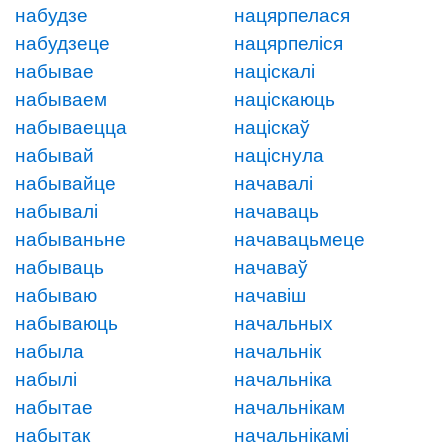
набудзе
нацярпелася
набудзеце
нацярпеліся
набывае
націскалі
набываем
націскаюць
набываецца
націскаў
набывай
націснула
набывайце
начавалі
набывалі
начаваць
набываньне
начавацьмеце
набываць
начаваў
набываю
начавіш
набываюць
начальных
набыла
начальнік
набылі
начальніка
набытае
начальнікам
набытак
начальнікамі