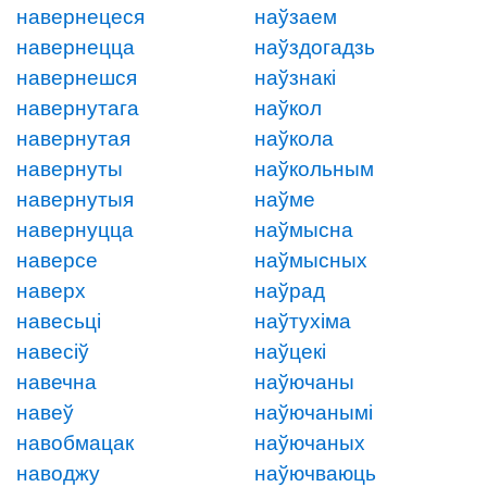
навернецеся
наўзаем
навернецца
наўздогадзь
навернешся
наўзнакі
навернутага
наўкол
навернутая
наўкола
навернуты
наўкольным
навернутыя
наўме
навернуцца
наўмысна
наверсе
наўмысных
наверх
наўрад
навесьці
наўтухіма
навесіў
наўцекі
навечна
наўючаны
навеў
наўючанымі
навобмацак
наўючаных
наводжу
наўючваюць