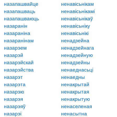
назапашвайце
ненавісьнікам
назапашваць
ненавісьнікамі
назапашваюць
ненавісьнікаў
назаранін
ненавісьніку
назараніна
ненавісьнікі
назаранінам
ненадзейна
назарэем
ненадзейнага
назарэй
ненадзейную
назарэйскай
ненадзейны
назарэйства
ненаеднасьці
назарэт
ненаедны
назарэта
ненакрытай
назарэю
ненакрытая
назарэя
ненакрытую
назарэяў
ненаселеная
назарэі
ненасытна