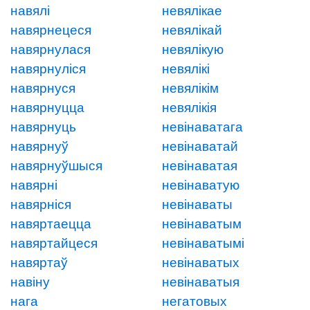
навялі
невялікае
навярнецеся
невялікай
навярнулася
невялікую
навярнуліся
невялікі
навярнуся
невялікім
навярнуцца
невялікія
навярнуць
невінаватага
навярнуў
невінаватай
навярнуўшыся
невінаватая
навярні
невінаватую
навярніся
невінаваты
навяртаецца
невінаватым
навяртайцеся
невінаватымі
навяртаў
невінаватых
навіну
невінаватыя
нага
негатовых