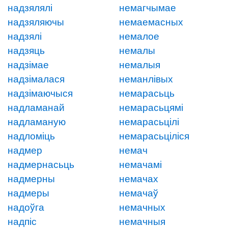
надзялялі
немагчымае
надзяляючы
немаемасных
надзялі
немалое
надзяць
немалы
надзімае
немалыя
надзімалася
неманлівых
надзімаючыся
немарасьць
надламанай
немарасьцямі
надламаную
немарасьцілі
надломіць
немарасьціліся
надмер
немач
надмернасьць
немачамі
надмерны
немачах
надмеры
немачаў
надоўга
немачных
надпіс
немачныя