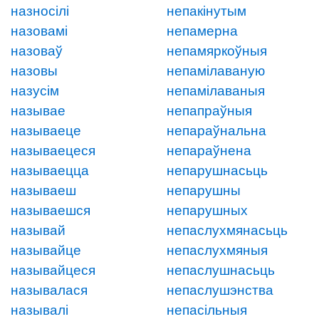
назносілі
непакінутым
назовамі
непамерна
назоваў
непамяркоўныя
назовы
непамілаваную
назусім
непамілаваныя
называе
непапраўныя
называеце
непараўнальна
называецеся
непараўнена
называецца
непарушнасьць
называеш
непарушны
называешся
непарушных
называй
непаслухмянасьць
называйце
непаслухмяныя
называйцеся
непаслушнасьць
называлася
непаслушэнства
называлі
непасільныя