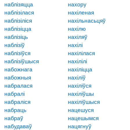
наблізяцца
нахору
наблізілася
нахіленая
наблізіліся
нахільнасьцяў
наблізіцца
нахілю
наблізіць
нахіляў
наблізіў
нахілі
наблізіўся
нахілілася
наблізіўшыся
нахілілі
набожнага
нахіліцца
набожныя
нахіліў
набралася
нахіліўся
набралі
нахіліўшы
набраліся
нахіліўшыся
набраць
нацешуся
набраў
нацешымся
набудаваў
нацягнуў