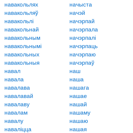
навакольлях
начыста
навакольляў
начэй
навакольлі
начэрпай
навакольнай
начэрпала
навакольным
начэрпалі
навакольнымі
начэрпаць
навакольных
начэрпаю
навакольныя
начэрпаў
навал
наш
навала
наша
навалава
нашага
навалавай
нашае
навалаву
нашай
навалам
нашаму
навалу
нашаю
наваліцца
нашая