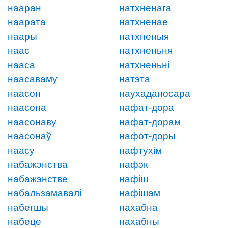
нааран
натхненага
наарата
натхненае
наары
натхненыя
наас
натхненьня
нааса
натхненьні
наасаваму
натэта
наасон
наухаданосара
наасона
нафат-дора
наасонаву
нафат-дорам
наасонаў
нафот-доры
наасу
нафтухім
набажэнства
нафэк
набажэнстве
нафіш
набальзамавалі
нафішам
набегшы
нахабна
набеце
нахабны