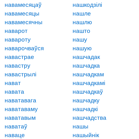
навамесяцаў
нашкодзілі
навамесяцы
нашле
навамесячны
нашлю
наварот
нашто
навароту
нашу
наварочваўся
нашую
навастрае
нашчадак
навастру
нашчадка
навастрылі
нашчадкам
нават
нашчадкамі
навата
нашчадкаў
наватавага
нашчадку
наватаваму
нашчадкі
наватавым
нашчадства
наватаў
нашы
наваце
нашыйнік