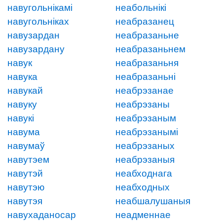
навугольнікамі
неабольнікі
навугольніках
неабразанец
навузардан
неабразаньне
навузардану
неабразаньнем
навук
неабразаньня
навука
неабразаньні
навукай
неабрэзанае
навуку
неабрэзаны
навукі
неабрэзаным
навума
неабрэзанымі
навумаў
неабрэзаных
навутэем
неабрэзаныя
навутэй
неабходнага
навутэю
неабходных
навутэя
неабшалушаныя
навухаданосар
неадменнае