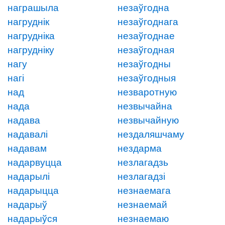
награшыла
незаўгодна
нагруднік
незаўгоднага
нагрудніка
незаўгоднае
нагрудніку
незаўгодная
нагу
незаўгодны
нагі
незаўгодныя
над
незваротную
нада
незвычайна
надава
незвычайную
надавалі
нездаляшчаму
надавам
нездарма
надарвуцца
незлагадзь
надарылі
незлагадзі
надарыцца
незнаемага
надарыў
незнаемай
надарыўся
незнаемаю