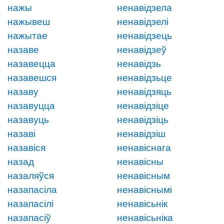
нажы
ненавідзела
нажывеш
ненавідзелі
нажытае
ненавідзець
назаве
ненавідзеў
назавецца
ненавідзь
назавешся
ненавідзьце
назаву
ненавідзяць
назавуцца
ненавідзіце
назавуць
ненавідзіць
назаві
ненавідзіш
назавіся
ненавіснага
назад
ненавісны
назаляўся
ненавісным
назапасіла
ненавіснымі
назапасілі
ненавісьнік
назапасіў
ненавісьніка