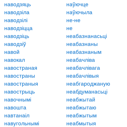
наводзяць
наўючце
наводзіла
наўючыла
наводзілі
не-не
наводзіцца
не
наводзіць
неабазнанасьці
наводзіў
неабазнаны
навой
неабазнаным
навокал
неабачліва
навостраная
неабачлівага
навостраны
неабачлівыя
навостраныя
неабгароджаную
навострыць
неабдуманасьці
навочнымі
неабжытай
навошта
неабжытаю
навтанаіл
неабжытым
навугольнымі
неабмытыя