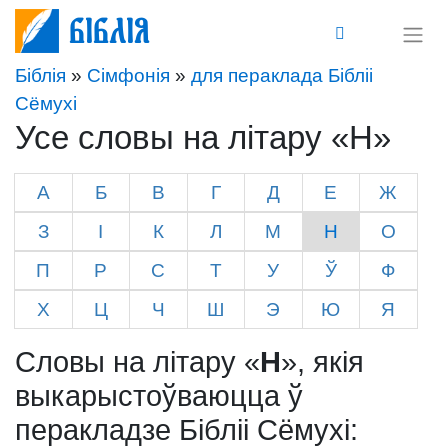
Біблія
Біблія
»
Сімфонія
»
для пераклада Бібліі
Сёмухі
Усе словы на літару «Н»
А
Б
В
Г
Д
Е
Ж
З
І
К
Л
М
Н
О
П
Р
С
Т
У
Ў
Ф
Х
Ц
Ч
Ш
Э
Ю
Я
Словы на літару «
Н
», якія
выкарыстоўваюцца ў
перакладзе Бібліі Сёмухі: