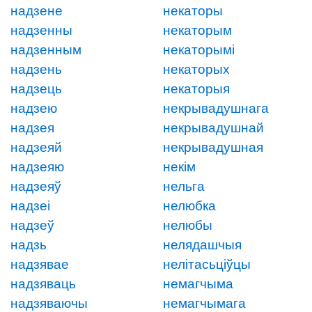
надзене
некаторы
надзенны
некаторым
надзенным
некаторымі
надзень
некаторых
надзець
некаторыя
надзею
некрывадушнага
надзея
некрывадушнай
надзеяй
некрывадушная
надзеяю
некім
надзеяў
нельга
надзеі
нелюбка
надзеў
нелюбы
надзь
нелядашчыя
надзявае
нелітасьціўцы
надзяваць
немагчыма
надзяваючы
немагчымага