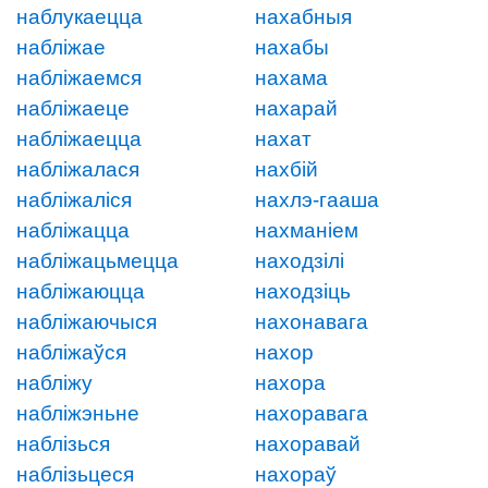
наблукаецца
нахабныя
набліжае
нахабы
набліжаемся
нахама
набліжаеце
нахарай
набліжаецца
нахат
набліжалася
нахбій
набліжаліся
нахлэ-гааша
набліжацца
нахманіем
набліжацьмецца
находзілі
набліжаюцца
находзіць
набліжаючыся
нахонавага
набліжаўся
нахор
набліжу
нахора
набліжэньне
нахоравага
наблізься
нахоравай
наблізьцеся
нахораў