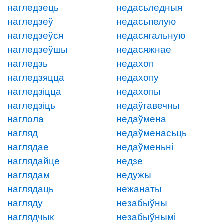
нагледзець
недасьледныя
нагледзеў
недасьпелую
нагледзеўся
недасягальную
нагледзеўшы
недасяжнае
нагледзь
недахоп
нагледзяцца
недахопу
нагледзіцца
недахопы
нагледзіць
недаўгавечны
наглола
недаўмена
нагляд
недаўменасьць
наглядае
недаўменьні
наглядайце
недзе
наглядам
недужы
наглядаць
нежанаты
нагляду
незабыўны
наглядчык
незабыўнымі