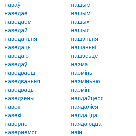
наваў
нашым
наведае
нашымі
наведаем
нашых
наведай
нашыя
наведаньня
нашэньня
наведаць
нашэньні
наведаю
нашэсьце
наведаў
наэма
наведваеш
наэмінь
наведваньня
наэміньню
наведваць
наэміні
наведзены
наядайцеся
навек
наядаліся
навекі
наядацца
наверне
наядаюцца
навернемся
наін