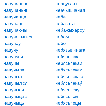
навучаньня
неацугляны
навучаньні
неачышчаная
навучацца
неба
навучаць
небагата
навучаючы
небажыхароў
навучаючыся
небам
навучаў
небе
навучу
небязьвіннага
навучуся
небясьпека
навучы
небясьпекай
навучыла
небясьпеках
навучылі
небясьпекаю
навучыліся
небясьпекаў
навучыся
небясьпеку
навучыцца
небясьпекі
навучыць
небясьпецы