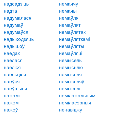
надсадзіць
немаччу
надта
немачы
надумалася
немаўля
надумаў
немаўлят
надумаўся
немаўлятак
надыходзяць
немаўляткамі
надышоў
немаўляты
наедак
немаўляці
наелася
немысель
наеліся
немысьлю
наесьціся
немысьля
наеўся
немысьляў
наеўшыся
немысьлі
нажамі
немілажальным
нажом
неміласэрныя
нажоў
ненавіджу