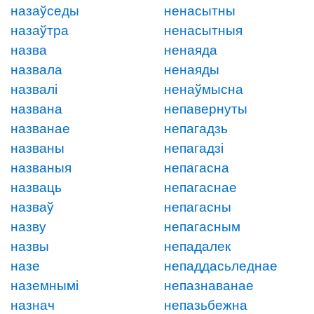
назаўседы
ненасытны
назаўтра
ненасытныя
назва
ненаяда
назвала
ненаяды
назвалі
ненаўмысна
названа
непавернуты
названае
непагадзь
названы
непагадзі
названыя
непагасна
назваць
непагаснае
назваў
непагасны
назву
непагасным
назвы
непадалек
назе
непаддасьледнае
наземнымі
непазнаванае
назнач
непазьбежна