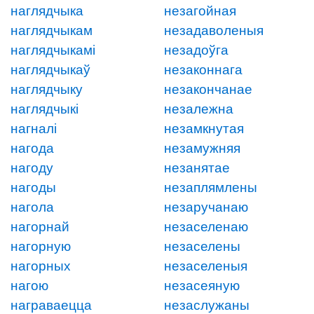
наглядчыка
незагойная
наглядчыкам
незадаволеныя
наглядчыкамі
незадоўга
наглядчыкаў
незаконнага
наглядчыку
незакончанае
наглядчыкі
незалежна
нагналі
незамкнутая
нагода
незамужняя
нагоду
незанятае
нагоды
незаплямлены
нагола
незаручанаю
нагорнай
незаселенаю
нагорную
незаселены
нагорных
незаселеныя
нагою
незасеяную
награваецца
незаслужаны