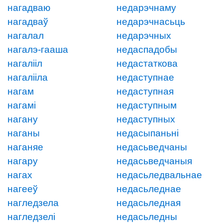
нагадваю
недарэчнаму
нагадваў
недарэчнасьць
нагалал
недарэчных
нагалэ-гааша
недаспадобы
нагалііл
недастаткова
нагалііла
недаступнае
нагам
недаступная
нагамі
недаступным
нагану
недаступных
наганы
недасыпаньні
наганяе
недасьведчаны
нагару
недасьведчаныя
нагах
недасьледвальнае
нагееў
недасьледнае
нагледзела
недасьледная
нагледзелі
недасьледны