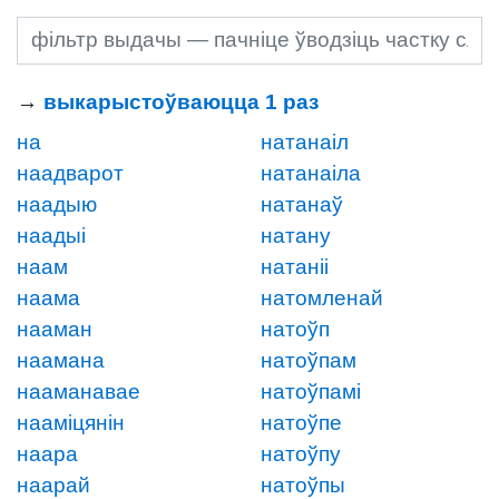
→
выкарыстоўваюцца 1 раз
на
натанаіл
наадварот
натанаіла
наадыю
натанаў
наадыі
натану
наам
натаніі
наама
натомленай
нааман
натоўп
наамана
натоўпам
нааманавае
натоўпамі
нааміцянін
натоўпе
наара
натоўпу
наарай
натоўпы