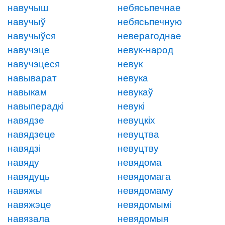
навучыш
небясьпечнае
навучыў
небясьпечную
навучыўся
неверагоднае
навучэце
невук-народ
навучэцеся
невук
навыварат
невука
навыкам
невукаў
навыперадкі
невукі
навядзе
невуцкіх
навядзеце
невуцтва
навядзі
невуцтву
навяду
невядома
навядуць
невядомага
навяжы
невядомаму
навяжэце
невядомымі
навязала
невядомыя