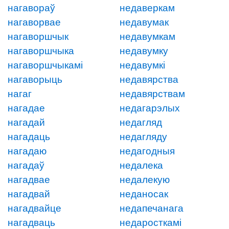
нагавораў
недаверкам
нагаворвае
недавумак
нагаворшчык
недавумкам
нагаворшчыка
недавумку
нагаворшчыкамі
недавумкі
нагаворыць
недавярства
нагаг
недавярствам
нагадае
недагарэлых
нагадай
недагляд
нагадаць
недагляду
нагадаю
недагодныя
нагадаў
недалека
нагадвае
недалекую
нагадвай
неданосак
нагадвайце
недапечанага
нагадваць
недаросткамі