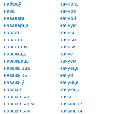
набіраў
начнога
нава
начное
нававага
начной
нававерца
начную
навает
начны
наваета
начных
наваетаву
начныя
наважаць
начуе
наважваць
начуем
наважыцца
начуеце
наважыць
начуй
наважыў
начуйце
навакол
начуюць
навакольле
начы
навакольлем
начыньне
навакольля
начыньня