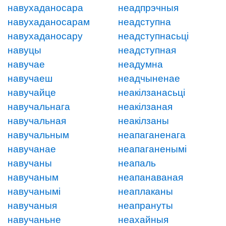
навухаданосара
неадпрэчныя
навухаданосарам
неадступна
навухаданосару
неадступнасьці
навуцы
неадступная
навучае
неадумна
навучаеш
неадчыненае
навучайце
неакілзанасьці
навучальнага
неакілзаная
навучальная
неакілзаны
навучальным
неапаганенага
навучанае
неапаганенымі
навучаны
неапаль
навучаным
неапанаваная
навучанымі
неаплаканы
навучаныя
неапрануты
навучаньне
неахайныя