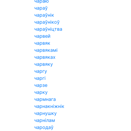
чараю
чараў
чараўнік
чараўнікоў
чараўніцтва
чарвей
чарвяк
чарвякамі
чарвяках
чарвяку
чаргу
чаргі
чарзе
чарку
чармнага
чарнакніжнік
чарнушку
чарнілам
чародаў