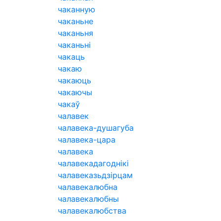
чаканную
чаканьне
чаканьня
чаканьні
чакаць
чакаю
чакаюць
чакаючы
чакаў
чалавек
чалавека-душагуба
чалавека-цара
чалавека
чалавекадагоднікі
чалавеказьдзірцам
чалавекалюбна
чалавекалюбны
чалавекалюбства