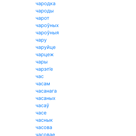
чародка
чароды
чарот
чароўных
чароўныя
чару
чаруйце
чарцеж
чары
чарэп’е
час
часам
часанага
часаных
часаў
часе
часнык
часова
часовае