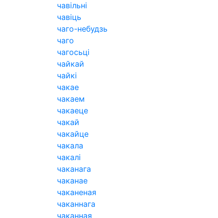
чавільні
чавіць
чаго-небудзь
чаго
чагосьці
чайкай
чайкі
чакае
чакаем
чакаеце
чакай
чакайце
чакала
чакалі
чаканага
чаканае
чаканеная
чаканнага
чаканная