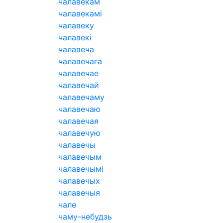
чалавекам
чалавекамі
чалавеку
чалавекі
чалавеча
чалавечага
чалавечае
чалавечай
чалавечаму
чалавечаю
чалавечая
чалавечую
чалавечы
чалавечым
чалавечымі
чалавечых
чалавечыя
чале
чаму-небудзь