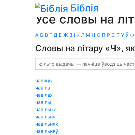
Біблія
Біблія
»
Сімфонія
»
для пераклада Бібліі 
Усе словы на лі
А
Б
В
Г
Д
Е
Ж
З
І
К
Л
М
Н
О
П
Р
С
Т
У
Ў
Ф
Словы на літару «
Ч
», я
чавяць
чавіла
чавілах
чавілы
чавільню
чавільня
чавільнях
чавільняў