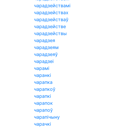
чарадзействамі
чарадзействах
чарадзействаў
чарадзействе
чарадзействы
чарадзея
чарадзеям
чарадзеяў
чарадзеі
чарамі
чаранкі
чарапка
чарапкоў
чарапкі
чарапок
чарапоў
чарапічыну
чарачкі