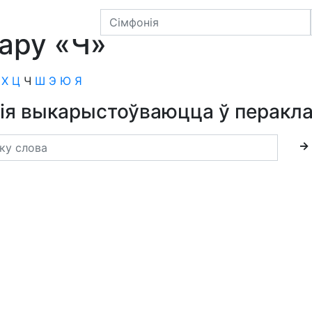
Сёмухі
тару «Ч»
Х
Ц
Ч
Ш
Э
Ю
Я
кія выкарыстоўваюцца ў пераклад
→