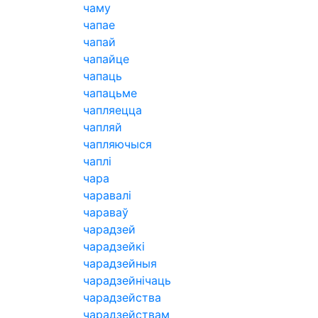
чаму
чапае
чапай
чапайце
чапаць
чапацьме
чапляецца
чапляй
чапляючыся
чаплі
чара
чаравалі
чараваў
чарадзей
чарадзейкі
чарадзейныя
чарадзейнічаць
чарадзейства
чарадзействам