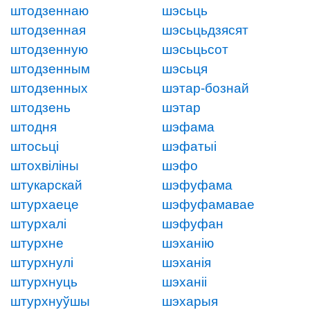
штодзеннаю
шэсьць
штодзенная
шэсьцьдзясят
штодзенную
шэсьцьсот
штодзенным
шэсьця
штодзенных
шэтар-бознай
штодзень
шэтар
штодня
шэфама
штосьці
шэфатыі
штохвіліны
шэфо
штукарскай
шэфуфама
штурхаеце
шэфуфамавае
штурхалі
шэфуфан
штурхне
шэханію
штурхнулі
шэханія
штурхнуць
шэханіі
штурхнуўшы
шэхарыя