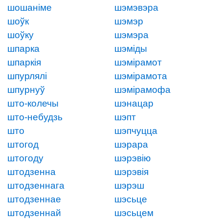
шошаніме
шэмэвэра
шоўк
шэмэр
шоўку
шэмэра
шпарка
шэміды
шпаркія
шэмірамот
шпурлялі
шэмірамота
шпурнуў
шэмірамофа
што-колечы
шэнацар
што-небудзь
шэпт
што
шэпчуцца
штогод
шэрара
штогоду
шэрэвію
штодзенна
шэрэвія
штодзеннага
шэрэш
штодзеннае
шэсьце
штодзеннай
шэсьцем