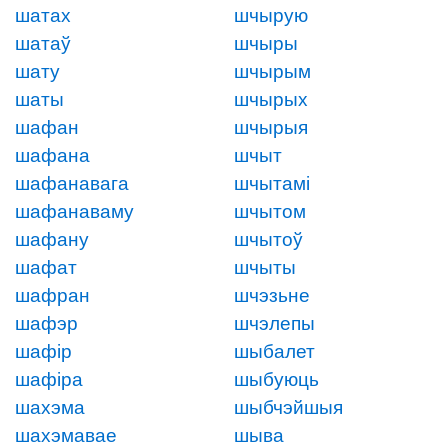
шатах
шчырую
шатаў
шчыры
шату
шчырым
шаты
шчырых
шафан
шчырыя
шафана
шчыт
шафанавага
шчытамі
шафанаваму
шчытом
шафану
шчытоў
шафат
шчыты
шафран
шчэзьне
шафэр
шчэлепы
шафір
шыбалет
шафіра
шыбуюць
шахэма
шыбчэйшыя
шахэмавае
шыва