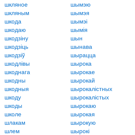
шкляное
шымэю
шкляным
шымэя
шкода
шымэі
шкодаю
шымія
шкодзіну
шын
шкодзіць
шынава
шкодзіў
шырацца
шкодлівы
шырока
шкоднага
шырокае
шкодны
шырокай
шкодныя
шырокалістных
шкоду
шырокалістых
шкоды
шырокаю
школе
шырокая
шлакам
шырокую
шлем
шырокі