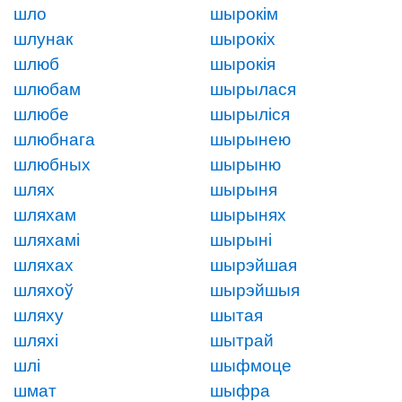
шло
шырокім
шлунак
шырокіх
шлюб
шырокія
шлюбам
шырылася
шлюбе
шырыліся
шлюбнага
шырынею
шлюбных
шырыню
шлях
шырыня
шляхам
шырынях
шляхамі
шырыні
шляхах
шырэйшая
шляхоў
шырэйшыя
шляху
шытая
шляхі
шытрай
шлі
шыфмоце
шмат
шыфра