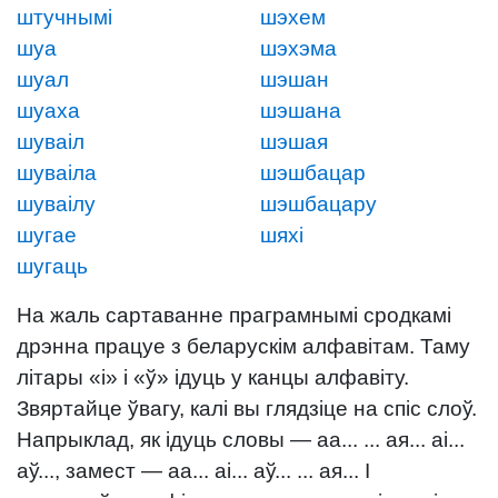
штучнымі
шэхем
шуа
шэхэма
шуал
шэшан
шуаха
шэшана
шуваіл
шэшая
шуваіла
шэшбацар
шуваілу
шэшбацару
шугае
шяхі
шугаць
На жаль сартаванне праграмнымі сродкамі
дрэнна працуе з беларускім алфавітам. Таму
літары «і» і «ў» ідуць у канцы алфавіту.
Звяртайце ўвагу, калі вы глядзіце на спіс слоў.
Напрыклад, як ідуць словы — аа... ... ая... аі...
аў..., замест — аа... аі... аў... ... ая... І