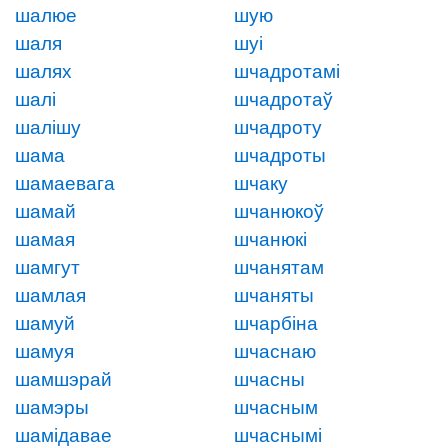
шалюе
шую
шаля
шуі
шалях
шчадротамі
шалі
шчадротаў
шалішу
шчадроту
шама
шчадроты
шамаевага
шчаку
шамай
шчанюкоў
шамая
шчанюкі
шамгут
шчанятам
шамлая
шчаняты
шамуй
шчарбіна
шамуя
шчаснаю
шамшэрай
шчасны
шамэры
шчасным
шамідавае
шчаснымі