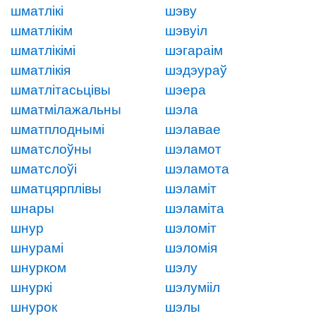
шматлікі
шэву
шматлікім
шэвуіл
шматлікімі
шэгараім
шматлікія
шэдэураў
шматлітасьцівы
шэера
шматмілажальны
шэла
шматплоднымі
шэлавае
шматслоўны
шэламот
шматслоўі
шэламота
шматцярплівы
шэламіт
шнары
шэламіта
шнур
шэломіт
шнурамі
шэломія
шнурком
шэлу
шнуркі
шэлумііл
шнурок
шэлы