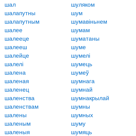
шал
шуляком
шалапутны
шум
шалапутным
шумавіньнем
шалее
шумам
шалееце
шуматаны
шалееш
шуме
шалейце
шумелі
шалелі
шумець
шалена
шумеў
шаленая
шумнага
шаленец
шумнай
шаленства
шумнакрылай
шаленствам
шумны
шалены
шумных
шаленым
шуму
шаленыя
шумяць