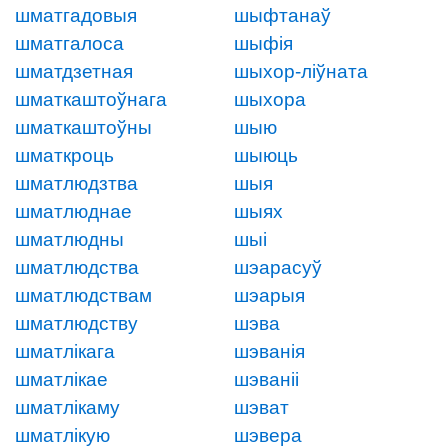
шматгадовыя
шыфтанаў
шматгалоса
шыфія
шматдзетная
шыхор-ліўната
шматкаштоўнага
шыхора
шматкаштоўны
шыю
шматкроць
шыюць
шматлюдзтва
шыя
шматлюднае
шыях
шматлюдны
шыі
шматлюдства
шэарасуў
шматлюдствам
шэарыя
шматлюдству
шэва
шматлікага
шэванія
шматлікае
шэваніі
шматлікаму
шэват
шматлікую
шэвера