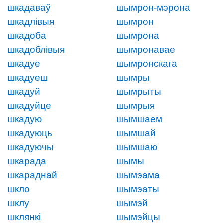
шкадаваў
шымрон-мэрона
шкадлівыя
шымрон
шкадоба
шымрона
шкадоблівыя
шымронавае
шкадуе
шымронскага
шкадуеш
шымры
шкадуй
шымрыты
шкадуйце
шымрыя
шкадую
шымшаем
шкадуюць
шымшай
шкадуючы
шымшаю
шкарада
шымы
шкараднай
шымэама
шкло
шымэаты
шклу
шымэй
шклянкі
шымэйцы