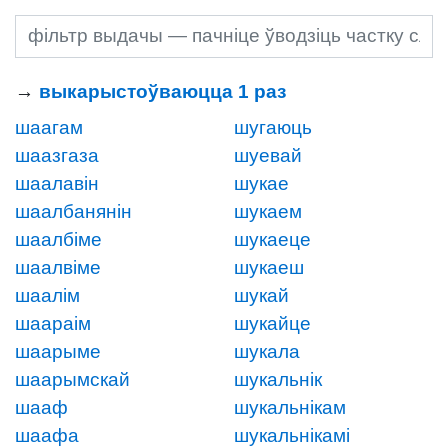
→
выкарыстоўваюцца 1 раз
шаагам
шугаюць
шаазгаза
шуевай
шаалавін
шукае
шаалбанянін
шукаем
шаалбіме
шукаеце
шаалвіме
шукаеш
шаалім
шукай
шаараім
шукайце
шаарыме
шукала
шаарымскай
шукальнік
шааф
шукальнікам
шаафа
шукальнікамі