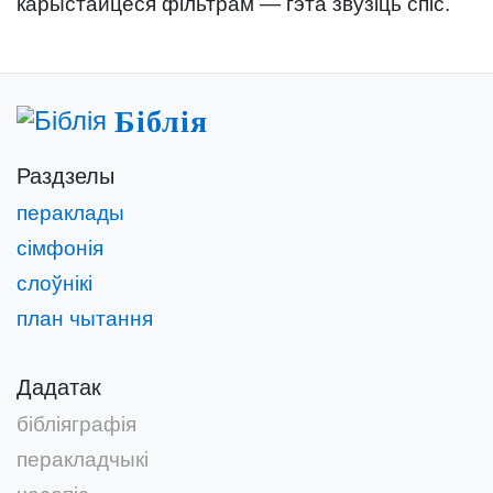
карыстайцеся фільтрам — гэта звузіць спіс.
Біблія
Раздзелы
пераклады
сімфонія
слоўнікі
план чытання
Дадатак
бібліяграфія
перакладчыкі