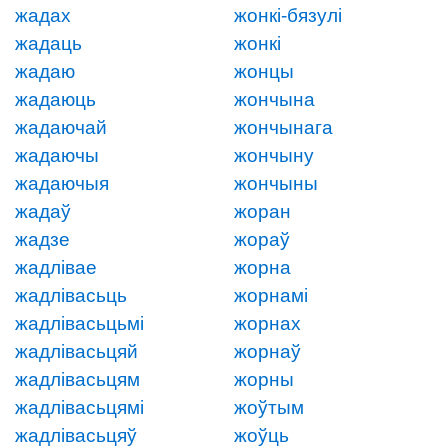
жадах
жонкі-бязулі
жадаць
жонкі
жадаю
жонцы
жадаюць
жончына
жадаючай
жончынага
жадаючы
жончыну
жадаючыя
жончыны
жадаў
жоран
жадзе
жораў
жадлівае
жорна
жадлівасьць
жорнамі
жадлівасьцьмі
жорнах
жадлівасьцяй
жорнаў
жадлівасьцям
жорны
жадлівасьцямі
жоўтым
жадлівасьцяў
жоўць