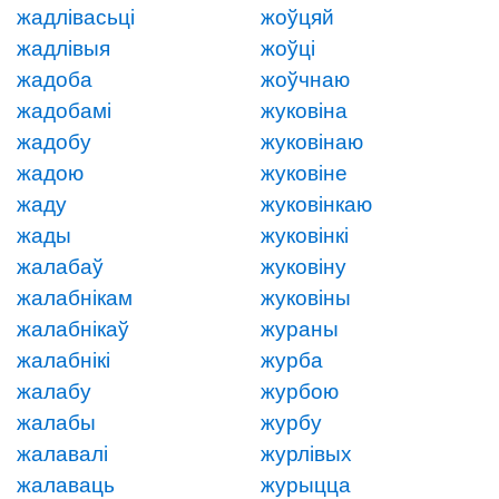
жадлівасьці
жоўцяй
жадлівыя
жоўці
жадоба
жоўчнаю
жадобамі
жуковіна
жадобу
жуковінаю
жадою
жуковіне
жаду
жуковінкаю
жады
жуковінкі
жалабаў
жуковіну
жалабнікам
жуковіны
жалабнікаў
жураны
жалабнікі
журба
жалабу
журбою
жалабы
журбу
жалавалі
журлівых
жалаваць
журыцца