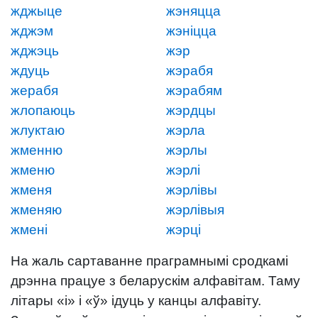
жджыце
жэняцца
жджэм
жэніцца
жджэць
жэр
ждуць
жэрабя
жерабя
жэрабям
жлопаюць
жэрдцы
жлуктаю
жэрла
жменню
жэрлы
жменю
жэрлі
жменя
жэрлівы
жменяю
жэрлівыя
жмені
жэрці
На жаль сартаванне праграмнымі сродкамі
дрэнна працуе з беларускім алфавітам. Таму
літары «і» і «ў» ідуць у канцы алфавіту.