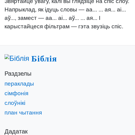
Звяртайце ўвагу, калі вы глядзіце на спіс слоў.
Напрыклад, як ідуць словы — аа... ... ая... аі...
аў..., замест — аа... аі... аў... ... ая... І
карыстайцеся фільтрам — гэта звузіць спіс.
Біблія
Раздзелы
пераклады
сімфонія
слоўнікі
план чытання
Дадатак