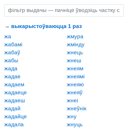
→
выкарыстоўваюцца 1 раз
жа
жмура
жабамі
жмінду
жабаў
жнець
жабы
жнеш
жада
жнеям
жадае
жнеямі
жадаем
жнеяю
жадаеце
жнеяў
жадаеш
жнеі
жадай
жнеўнік
жадайце
жну
жадала
жнуць