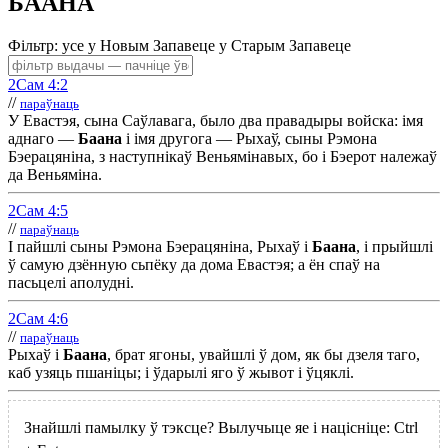
БААНА
Фільтр:
усе
у Н
овым
З
апавеце
у С
тарым
З
апавеце
2Сам 4:2
//
параўнаць
У Евастэя, сына Саўлавага, было два правадыры войска: імя
аднаго —
Баана
і імя другога — Рыхаў, сыны Рэмона
Бэерацяніна, з наступнікаў Веньямінавых, бо і Бэерот належаў
да Веньяміна.
2Сам 4:5
//
параўнаць
І пайшлі сыны Рэмона Бэерацяніна, Рыхаў і
Баана
, і прыйшлі
ў самую дзённую сьпёку да дома Евастэя; а ён спаў на
пасьцелі аполудні.
2Сам 4:6
//
параўнаць
Рыхаў і
Баана
, брат ягоны, увайшлі ў дом, як бы дзеля таго,
каб узяць пшаніцы; і ўдарылі яго ў жывот і ўцяклі.
Знайшлі памылку ў тэксце? Вылучыце яе і націсніце:
Ctrl