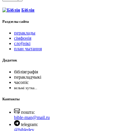
Біблія
Раздзелы
сайта
пераклады
сімфонія
слоўнікі
план чытання
Дадатак
бібліяграфія
перакладчыкі
часопіс
вельмі хутка...
Кантакты
пошта:
bible-man@mail.ru
telegram:
@bibledev