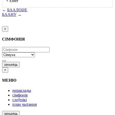
+
Enter
←
БААЛОЦЕ
БААНУ
→
×
СІМФОНІЯ
зачыніць
×
МЕНЮ
пераклады
сімфонія
слоўнікі
план чытання
зачыніць