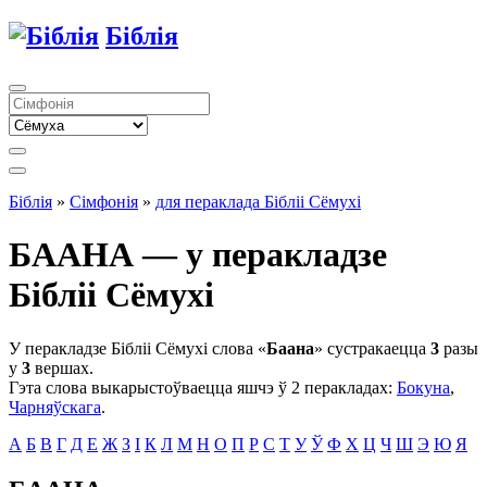
Біблія
Біблія
»
Сімфонія
»
для пераклада Бібліі Сёмухі
БААНА — у перакладзе
Бібліі Сёмухі
У перакладзе Бібліі Сёмухі слова «
Баана
» сустракаецца
3
разы
у
3
вершах.
Гэта слова выкарыстоўваецца яшчэ ў 2 перакладах:
Бокуна
,
Чарняўскага
.
А
Б
В
Г
Д
Е
Ж
З
І
К
Л
М
Н
О
П
Р
С
Т
У
Ў
Ф
Х
Ц
Ч
Ш
Э
Ю
Я