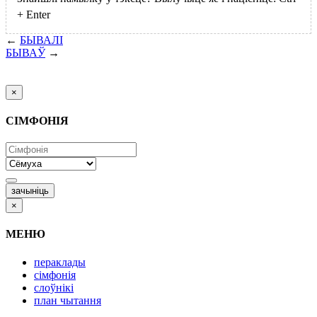
+
Enter
←
БЫВАЛІ
БЫВАЎ
→
×
СІМФОНІЯ
зачыніць
×
МЕНЮ
пераклады
сімфонія
слоўнікі
план чытання