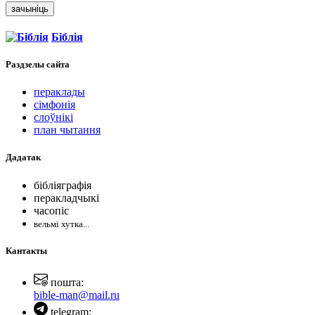
зачыніць
Біблія
Раздзелы
сайта
пераклады
сімфонія
слоўнікі
план чытання
Дадатак
бібліяграфія
перакладчыкі
часопіс
вельмі хутка...
Кантакты
пошта:
bible-man@mail.ru
telegram: