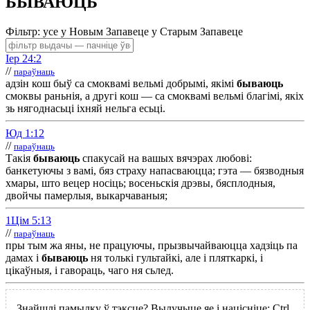
БЫВАЮЦЬ
Фільтр:
усе
у Н
овым
З
апавеце
у С
тарым
З
апавеце
Іер 24:2
//
параўнаць
адзін кош быў са смоквамі вельмі добрымі, якімі
бываюць
смоквы раньнія, а другі кош — са смоквамі вельмі благімі, якіх
зь нягоднасьці іхняй нельга есьці.
Юд 1:12
//
параўнаць
Такія
бываюць
спакусай на вашых вячэрах любові:
банкетуючы з вамі, бяз страху напасваюцца; гэта — бязводныя
хмары, што вецер носіць; восеньскія дрэвы, бясплодныя,
двойчы памерлыя, выкарчаваныя;
1Цім 5:13
//
параўнаць
пры тым жа яны, не працуючы, прызвычайваюцца хадзіць па
дамах і
бываюць
ня толькі гультайкі, але і пляткаркі, і
цікаўныя, і гавораць, чаго ня сьлед.
Знайшлі памылку ў тэксце? Вылучыце яе і націсніце:
Ctrl