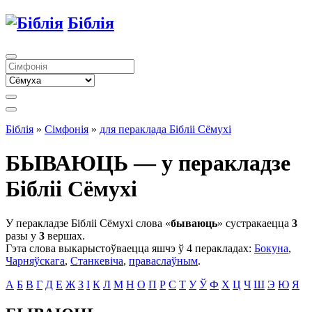
Біблія
Біблія
»
Сімфонія
»
для пераклада Бібліі Сёмухі
БЫВАЮЦЬ — у перакладзе
Бібліі Сёмухі
У перакладзе Бібліі Сёмухі слова «
бываюць
» сустракаецца
3
разы у
3
вершах.
Гэта слова выкарыстоўваецца яшчэ ў 4 перакладах:
Бокуна
,
Чарняўскага
,
Станкевіча
,
праваслаўным
.
А
Б
В
Г
Д
Е
Ж
З
І
К
Л
М
Н
О
П
Р
С
Т
У
Ў
Ф
Х
Ц
Ч
Ш
Э
Ю
Я